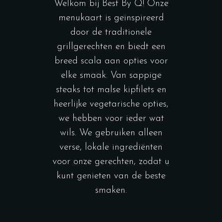
Welkom bij Best By Q! Onze
menukaart is geïnspireerd
door de traditionele
grillgerechten en biedt een
breed scala aan opties voor
elke smaak. Van sappige
steaks tot malse kipfilets en
heerlijke vegetarische opties,
we hebben voor ieder wat
wils. We gebruiken alleen
verse, lokale ingrediënten
voor onze gerechten, zodat u
kunt genieten van de beste
smaken.