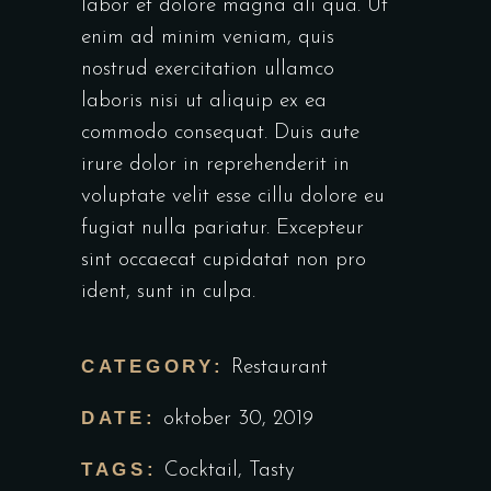
labor et dolore magna ali qua. Ut
enim ad minim veniam, quis
nostrud exercitation ullamco
laboris nisi ut aliquip ex ea
commodo consequat. Duis aute
irure dolor in reprehenderit in
voluptate velit esse cillu dolore eu
fugiat nulla pariatur. Excepteur
sint occaecat cupidatat non pro
ident, sunt in culpa.
CATEGORY:
Restaurant
DATE:
oktober 30, 2019
TAGS:
Cocktail
,
Tasty